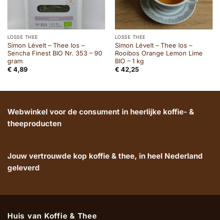
LOSSE THEE
LOSSE THEE
Simon Lévelt – Thee los –
Simon Lévelt – Thee los –
Sencha Finest BIO Nr. 353 – 90
Rooibos Orange Lemon Lime
gram
BIO – 1 kg
€
4,89
€
42,25
Webwinkel voor de consument in heerlijke koffie- &
theeproducten
Jouw vertrouwde kop koffie & thee, in heel Nederland
geleverd
Huis van Koffie & Thee