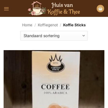
Ga
naar
inhoud
Home
/
Koffiegenot
/
Koffie Sticks