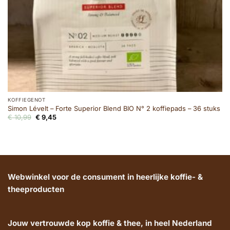
KOFFIEGENOT
Simon Lévelt – Forte Superior Blend BIO N° 2 koffiepads – 36 stuks
Oorspronkelijke
Huidige
€
10,99
€
9,45
prijs
prijs
was:
is:
€ 10,99.
€ 9,45.
Webwinkel voor de consument in heerlijke koffie- &
theeproducten
Jouw vertrouwde kop koffie & thee, in heel Nederland