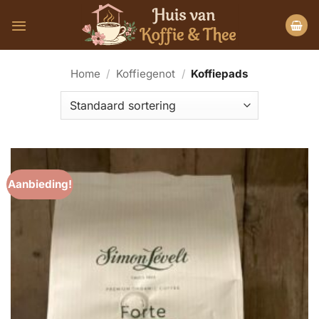
Ga
naar
inhoud
Home
/
Koffiegenot
/
Koffiepads
Aanbieding!