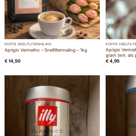
KOFFIE SNELFILTERMALING
KOFFIE SNELFIL
Aprigio Vermel
Aprigio Vermelho – Snelfiltermaling – 1kg
gram (evt. als 
€
14,50
€
4,95