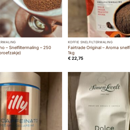
TERMALING
KOFFIE SNELFILTERMALING
ho – Snelfiltermaling – 250
Fairtrade Original – Aroma snelfi
proefzakje)
1kg
€
22,75