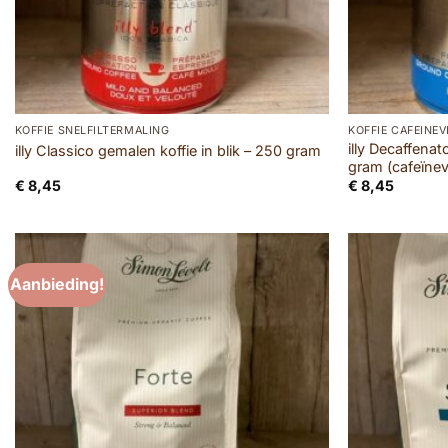
KOFFIE SNELFILTERMALING
KOFFIE CAFEÏNEV
illy Decaffenat
illy Classico gemalen koffie in blik – 250 gram
gram (cafeïnevr
€
8,45
€
8,45
Aanbieding!