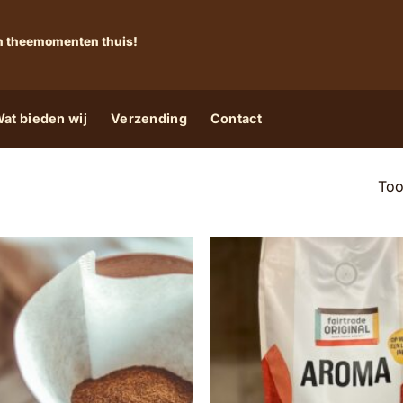
 én theemomenten thuis!
at bieden wij
Verzending
Contact
Too