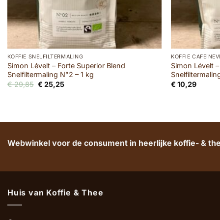
KOFFIE SNELFILTERMALING
KOFFIE CAFEÏNEV
Simon Lévelt – Forte Superior Blend
Simon Lévelt –
Snelfiltermaling N°2 – 1 kg
Snelfiltermali
Oorspronkelijke
Huidige
€
29,85
€
25,25
€
10,29
prijs
prijs
was:
is:
€ 29,85.
€ 25,25.
Webwinkel voor de consument in heerlijke koffie- & t
Huis van Koffie & Thee