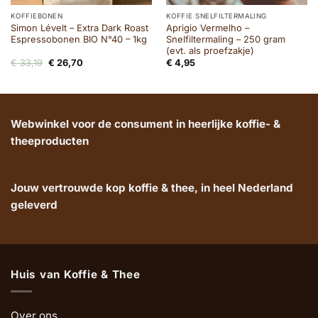
KOFFIEBONEN
KOFFIE SNELFILTERMALING
Simon Lévelt – Extra Dark Roast
Aprigio Vermelho –
Espressobonen BIO N°40 – 1kg
Snelfiltermaling – 250 gram
(evt. als proefzakje)
Oorspronkelijke
Huidige
€
33,19
€
26,70
€
4,95
prijs
prijs
was:
is:
€ 33,19.
€ 26,70.
Webwinkel voor de consument in heerlijke koffie- &
theeproducten
Jouw vertrouwde kop koffie & thee, in heel Nederland
geleverd
Huis van Koffie & Thee
Over ons