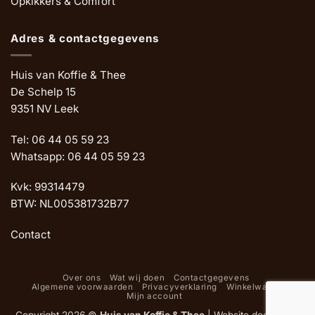
Opkikkers & Comfort
Adres & contactgegevens
Huis van Koffie & Thee
De Schelp 15
9351 NV Leek
Tel: 06 44 05 59 23
Whatsapp: 06 44 05 59 23
Kvk: 99314479
BTW: NL005381732B77
Contact
Over ons
Wat wij doen
Contactgegevens
Algemene voorwaarden
Privacyverklaring
Winkelwagen
Mijn account
Copyright 2026 ©
Huis van Koffie & Thee
|
Website door Oemf