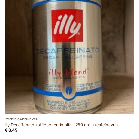
KOFFIE CAFEÏNEVRIJ
illy Decaffenato koffiebonen in blik – 250 gram (cafeïnevrij)
€
8,45