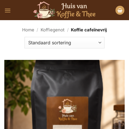
Ga
naar
inhoud
Home
/
Koffiegenot
/
Koffie cafeïnevrij