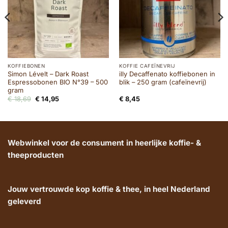
KOFFIEBONEN
KOFFIE CAFEÏNEVRIJ
Simon Lévelt – Dark Roast
illy Decaffenato koffiebonen in
Espressobonen BIO N°39 – 500
blik – 250 gram (cafeïnevrij)
gram
Oorspronkelijke
Huidige
€
18,69
€
14,95
€
8,45
prijs
prijs
was:
is:
€ 18,69.
€ 14,95.
Webwinkel voor de consument in heerlijke koffie- &
theeproducten
Jouw vertrouwde kop koffie & thee, in heel Nederland
geleverd