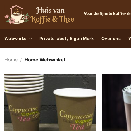
Ga
naar
Voor de fijnste koffie-
inhoud
Webwinkel
Private label / Eigen Merk
Over ons
W
Home
/
Home Webwinkel