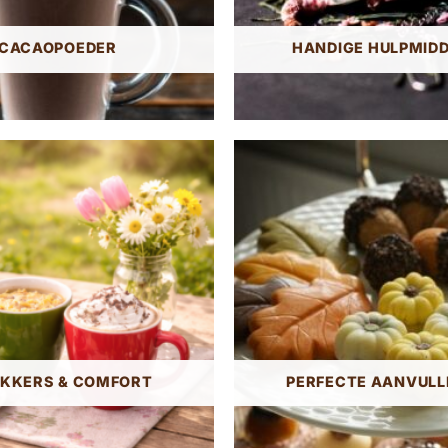
CACAOPOEDER
HANDIGE HULPMID
IKKERS & COMFORT
PERFECTE AANVULL