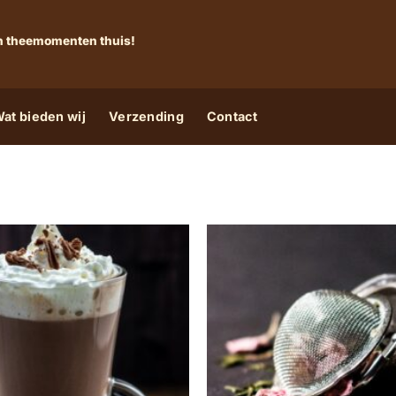
 én theemomenten thuis!
at bieden wij
Verzending
Contact