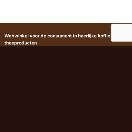
Webwinkel voor de consument in heerlijke koffie- &
theeproducten
Jouw vertrouwde kop koffie & thee, in heel Nederland
geleverd
Huis van Koffie & Thee
Over ons
Wat wij doen