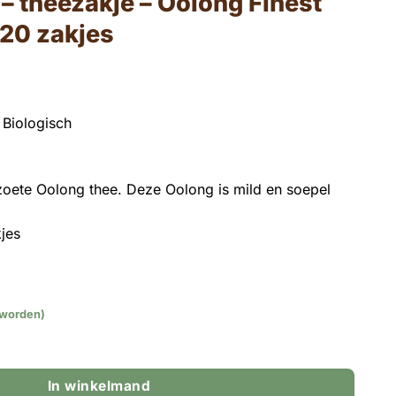
– theezakje – Oolong Finest
 20 zakjes
 Biologisch
zoete Oolong thee. Deze Oolong is mild en soepel
jes
 worden)
- Oolong Finest BIO nr. 304 - 20 zakjes aantal
In winkelmand