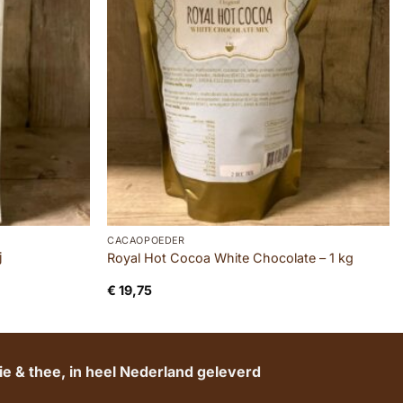
CACAOPOEDER
j
Royal Hot Cocoa White Chocolate – 1 kg
m
€
19,75
e & thee, in heel Nederland geleverd