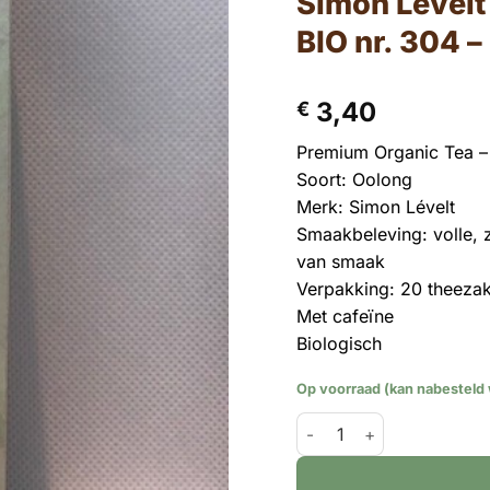
Simon Lévelt 
BIO nr. 304 –
3,40
€
Premium Organic Tea –
Soort: Oolong
Merk: Simon Lévelt
Smaakbeleving: volle, 
van smaak
Verpakking: 20 theezak
Met cafeïne
Biologisch
Op voorraad (kan nabesteld
Simon Lévelt - theezakje 