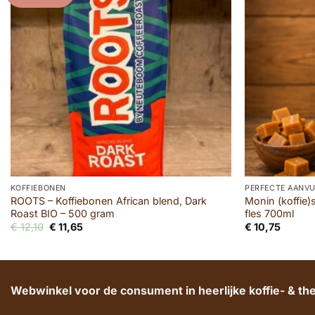
KOFFIEBONEN
PERFECTE AANVU
ROOTS – Koffiebonen African blend, Dark
Monin (koffie)s
Roast BIO – 500 gram
fles 700ml
Oorspronkelijke
Huidige
€
12,10
€
11,65
€
10,75
prijs
prijs
was:
is:
€ 12,10.
€ 11,65.
Webwinkel voor de consument in heerlijke koffie- & t