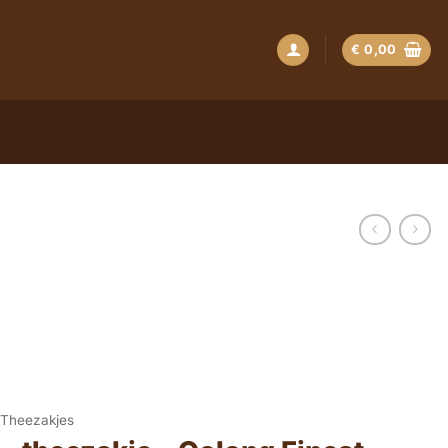
€
0,00
Theezakjes