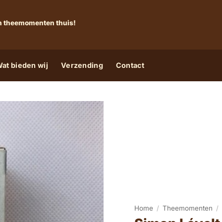
 én theemomenten thuis!
at bieden wij
Verzending
Contact
Home
/
Theemomenten
/