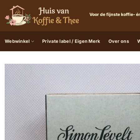
Ga
naar
Voor de fijnste koffie-
inhoud
Webwinkel
Private label / Eigen Merk
Over ons
W