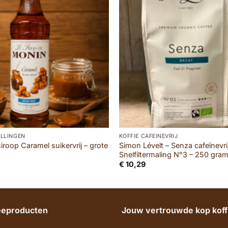
LLINGEN
KOFFIE CAFEÏNEVRIJ
iroop Caramel suikervrij – grote
Simon Lévelt – Senza cafeïnevri
Snelfiltermaling N°3 – 250 gra
€
10,29
heeproducten
Jouw vertrouwde kop koffi