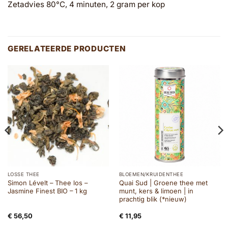
Zetadvies 80°C, 4 minuten, 2 gram per kop
GERELATEERDE PRODUCTEN
LOSSE THEE
BLOEMEN/KRUIDENTHEE
Simon Lévelt – Thee los –
Quai Sud | Groene thee met
Jasmine Finest BIO – 1 kg
munt, kers & limoen | in
prachtig blik (*nieuw)
€
56,50
€
11,95