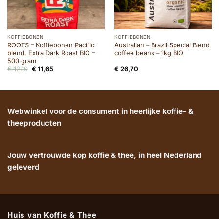
KOFFIEBONEN
KOFFIEBONEN
ROOTS – Koffiebonen Pacific
Australian – Brazil Special Blend
blend, Extra Dark Roast BIO –
coffee beans – 1kg BIO
500 gram
Oorspronkelijke
Huidige
€
12,10
€
11,65
€
26,70
prijs
prijs
was:
is:
€ 12,10.
€ 11,65.
Webwinkel voor de consument in heerlijke koffie- &
theeproducten
Jouw vertrouwde kop koffie & thee, in heel Nederland
geleverd
Huis van Koffie & Thee