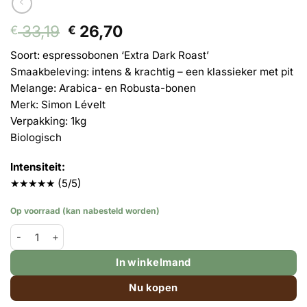
Oorspronkelijke
Huidige
33,19
26,70
€
€
prijs
prijs
Soort: espressobonen ‘Extra Dark Roast’
was:
is:
Smaakbeleving: intens & krachtig – een klassieker met pit
€ 33,19.
€ 26,70.
Melange: Arabica- en Robusta-bonen
Merk: Simon Lévelt
Verpakking: 1kg
Biologisch
Intensiteit:
★★★★★ (5/5)
Op voorraad (kan nabesteld worden)
Simon Lévelt - Extra Dark Roast Espressobonen BIO N°40 - 1kg aa
In winkelmand
Nu kopen