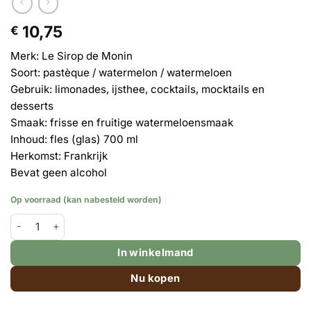
10,75
€
Merk: Le Sirop de Monin
Soort: pastèque / watermelon / watermeloen
Gebruik: limonades, ijsthee, cocktails, mocktails en
desserts
Smaak: f
risse en fruitige watermeloensmaak
Inhoud: fles (glas) 700 ml
Herkomst: Frankrijk
Bevat geen alcohol
Op voorraad (kan nabesteld worden)
Monin siroop Watermelon (watermeloen) - grote fles 700ml aanta
In winkelmand
Nu kopen