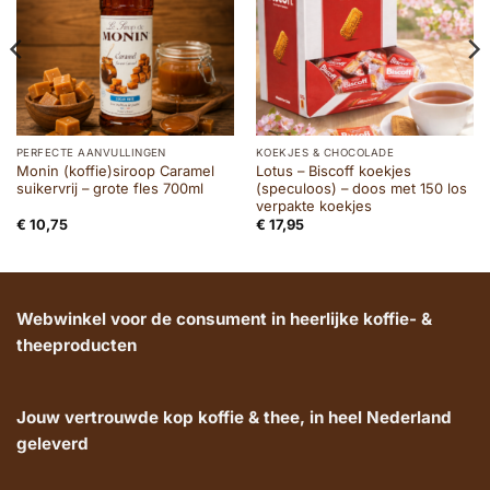
PERFECTE AANVULLINGEN
KOEKJES & CHOCOLADE
Monin (koffie)siroop Caramel
Lotus – Biscoff koekjes
suikervrij – grote fles 700ml
(speculoos) – doos met 150 los
verpakte koekjes
€
10,75
€
17,95
Webwinkel voor de consument in heerlijke koffie- &
theeproducten
Jouw vertrouwde kop koffie & thee, in heel Nederland
geleverd