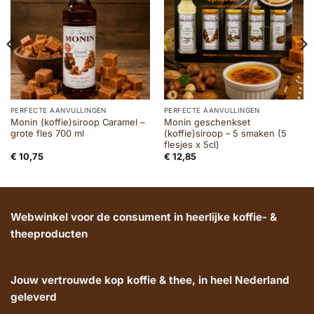
PERFECTE AANVULLINGEN
PERFECTE AANVULLINGEN
Monin (koffie)siroop Caramel –
Monin geschenkset
grote fles 700 ml
(koffie)siroop – 5 smaken (5
flesjes x 5cl)
€
10,75
€
12,85
Webwinkel voor de consument in heerlijke koffie- &
theeproducten
Jouw vertrouwde kop koffie & thee, in heel Nederland
geleverd