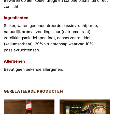
Bewaren op een koele, droge en schone plaats, uit direct
zonlicht.
Ingrediënten
Suiker, water, geconcentreerde passievruchtpuree,
natuurlijk aroma, voedingszuur (natriumcitraat),
verdikkingsmiddel (pectine), conserveermiddel
(kaliumsorbaat). 29% vruchtensap waarvan 10%
passievruchtensap.
Allergenen
Bevat geen bekende allergenen.
GERELATEERDE PRODUCTEN