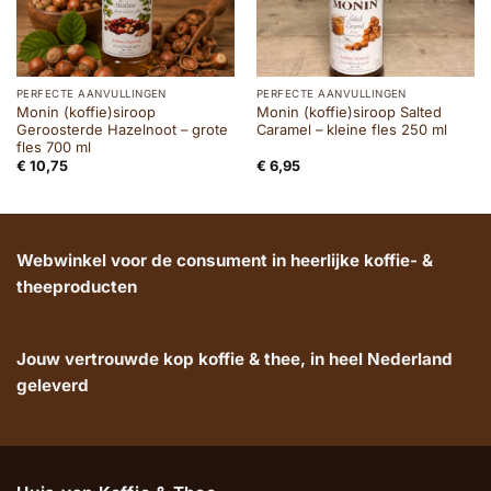
PERFECTE AANVULLINGEN
PERFECTE AANVULLINGEN
Monin (koffie)siroop
Monin (koffie)siroop Salted
Geroosterde Hazelnoot – grote
Caramel – kleine fles 250 ml
fles 700 ml
€
10,75
€
6,95
Webwinkel voor de consument in heerlijke koffie- &
theeproducten
Jouw vertrouwde kop koffie & thee, in heel Nederland
geleverd