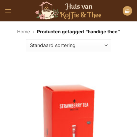
Ga
naar
inhoud
Home
/
Producten getagged “handige thee”