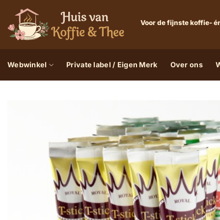
Ga
naar
Voor de fijnste koffie-
inhoud
Webwinkel
Private label / Eigen Merk
Over ons
W