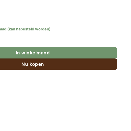
raad (kan nabesteld worden)
met 24 sticks in diverse smaken aantal
In winkelmand
Nu kopen