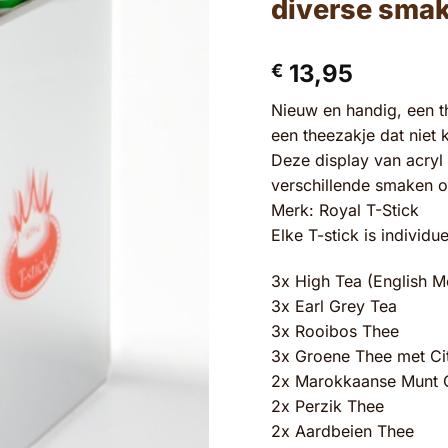
diverse sma
13,95
€
Nieuw en handig, een th
een theezakje dat niet k
Deze display van acryl 
verschillende smaken om
Merk: Royal T-Stick
Elke T-stick is individ
3x High Tea (English M
3x Earl Grey Tea
3x Rooibos Thee
3x Groene Thee met Ci
2x Marokkaanse Munt 
2x Perzik Thee
2x Aardbeien Thee