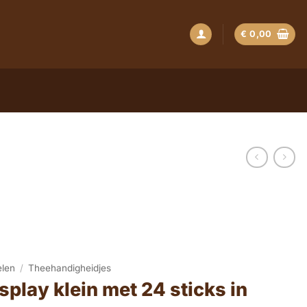
€
0,00
elen
/
Theehandigheidjes
isplay klein met 24 sticks in