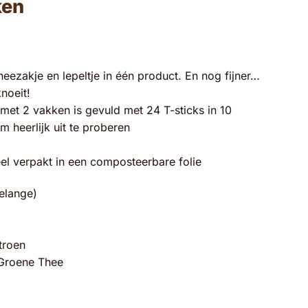
ken
eezakje en lepeltje in één product. En nog fijner…
noeit!
met 2 vakken is gevuld met 24 T-sticks in 10
 heerlijk uit te proberen
ueel verpakt in een composteerbare folie
elange)
troen
Groene Thee