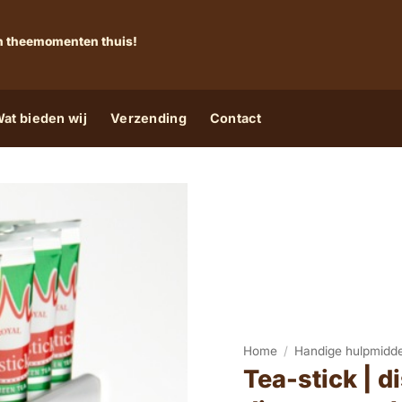
 én theemomenten thuis!
at bieden wij
Verzending
Contact
Home
/
Handige hulpmidd
Tea-stick | d