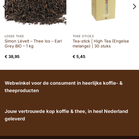
LOSSE THEE
THEE STICKS
Simon Lévelt – Thee los – Earl
Tea-stick | High Tea (Engelse
Grey BIO – 1 kg
melange) | 30 stuks
€
38,95
€
5,45
Webwinkel voor de consument in heerlijke koffie- &
theeproducten
Jouw vertrouwde kop koffie & thee, in heel Nederland
geleverd