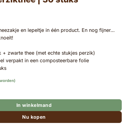
eezakje en lepeltje in één product. En nog fijner…
noeit!
 + zwarte thee (met echte stukjes perzik)
ueel verpakt in een composteerbare folie
uks
 worden)
0 stuks aantal
In winkelmand
Nu kopen