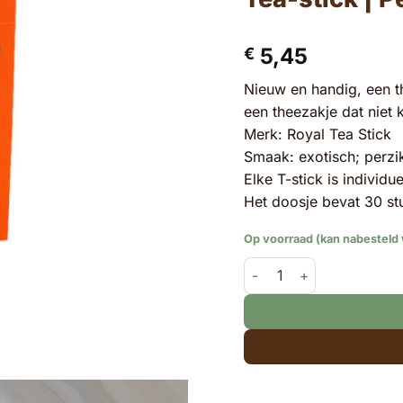
5,45
€
Nieuw en handig, een th
een theezakje dat niet k
Merk: Royal Tea Stick
Smaak: exotisch; perzik
Elke T-stick is individ
Het doosje bevat 30 st
Op voorraad (kan nabesteld
Tea-stick | Perzikthee | 3