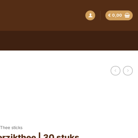
€
0,00
Thee sticks
erzikthee | 30 stuks