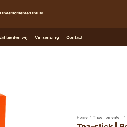
 én theemomenten thuis!
at bieden wij
Verzending
Contact
Home
/
Theemomenten
/
Tea-stick | P