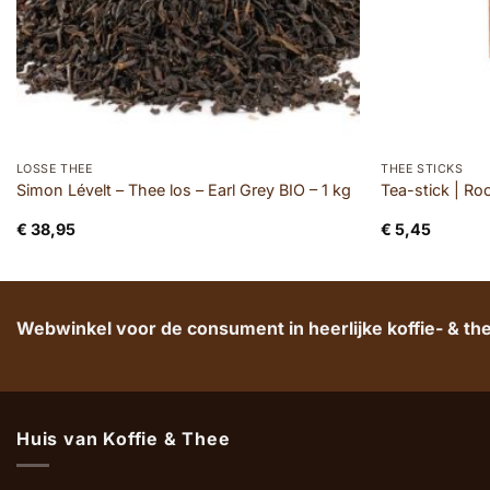
LOSSE THEE
THEE STICKS
Simon Lévelt – Thee los – Earl Grey BIO – 1 kg
Tea-stick | Ro
€
38,95
€
5,45
Webwinkel voor de consument in heerlijke koffie- & t
Huis van Koffie & Thee