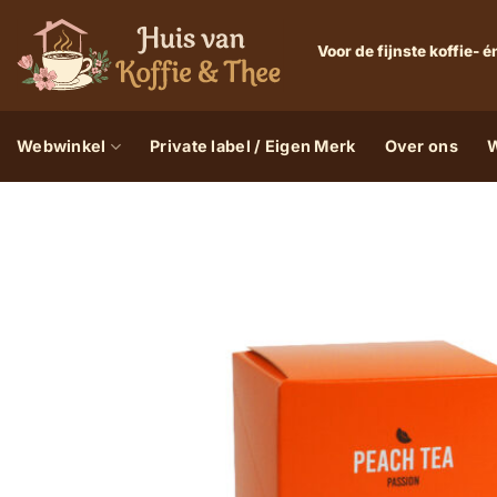
Ga
naar
Voor de fijnste koffie-
inhoud
Webwinkel
Private label / Eigen Merk
Over ons
W