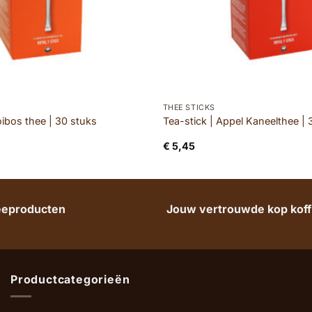
THEE STICKS
oibos thee | 30 stuks
Tea-stick | Appel Kaneelthee | 
€
5,45
heeproducten
Jouw vertrouwde kop koffi
Productcategorieën