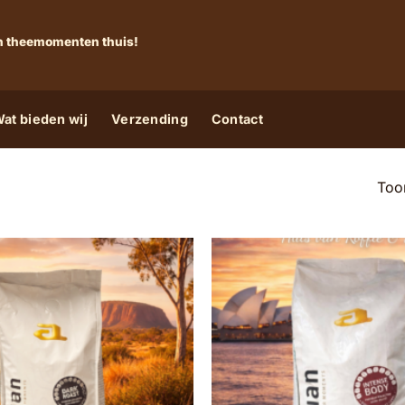
 én theemomenten thuis!
at bieden wij
Verzending
Contact
Toon