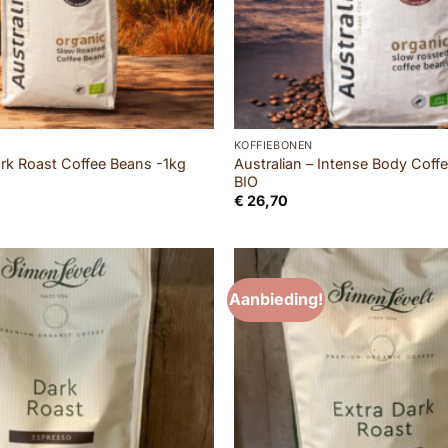
KOFFIEBONEN
ark Roast Coffee Beans -1kg
Australian – Intense Body Coff
BIO
€
26,70
Aanbieding!