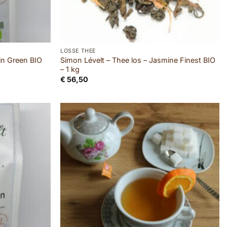
LOSSE THEE
in Green BIO
Simon Lévelt – Thee los – Jasmine Finest BIO
– 1 kg
€
56,50