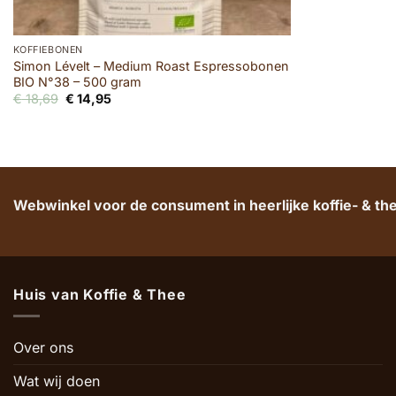
KOFFIEBONEN
Simon Lévelt – Medium Roast Espressobonen
BIO N°38 – 500 gram
Oorspronkelijke
Huidige
€
18,69
€
14,95
prijs
prijs
was:
is:
€ 18,69.
€ 14,95.
Webwinkel voor de consument in heerlijke koffie- & t
Huis van Koffie & Thee
Over ons
Wat wij doen