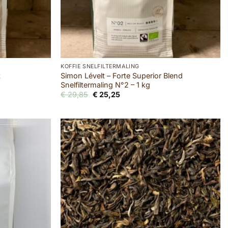
KOFFIE SNELFILTERMALING
t
Simon Lévelt – Forte Superior Blend
Snelfiltermaling N°2 – 1 kg
Oorspronkelijke
Huidige
€
29,85
€
25,25
prijs
prijs
was:
is:
€ 29,85.
€ 25,25.