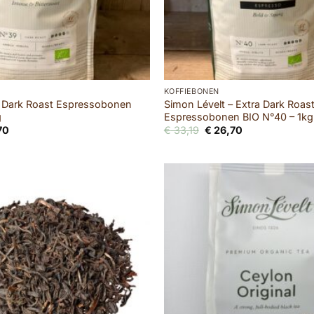
KOFFIEBONEN
– Dark Roast Espressobonen
Simon Lévelt – Extra Dark Roas
g
Espressobonen BIO N°40 – 1kg
ronkelijke
Huidige
Oorspronkelijke
Huidige
70
€
33,19
€
26,70
prijs
prijs
prijs
is:
was:
is:
9.
€ 26,70.
€ 33,19.
€ 26,70.