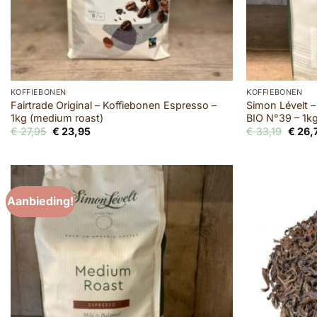
KOFFIEBONEN
KOFFIEBONEN
Fairtrade Original – Koffiebonen Espresso –
Simon Lévelt 
1kg (medium roast)
BIO N°39 – 1k
Oorspronkelijke
Huidige
Oorsp
€
27,95
€
23,95
€
33,19
€
26,
prijs
prijs
prijs
was:
is:
was:
€ 27,95.
€ 23,95.
€ 33,1
Aanbieding!