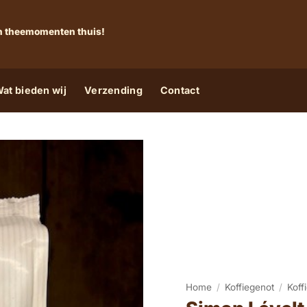
 én theemomenten thuis!
at bieden wij
Verzending
Contact
Home
/
Koffiegenot
/
Koff