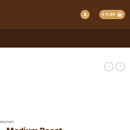
€
0,00
iebonen