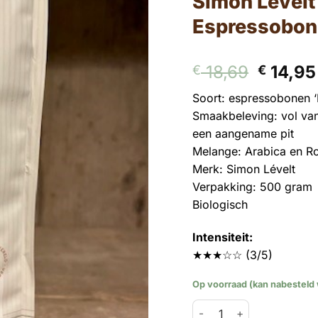
Simon Lévelt
Espressobon
Oorspr
18,69
14,95
€
€
prijs
Soort: espressobonen 
was:
Smaakbeleving: vol van
€ 18,69
een aangename pit
Melange: Arabica en R
Merk: Simon Lévelt
Verpakking: 500 gram
Biologisch
Intensiteit:
★★★☆☆ (3/5)
Op voorraad (kan nabesteld
Simon Lévelt – Medium R