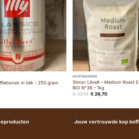
KOFFIEBONEN
Simon Lévelt – Medium Roast 
offiebonen in blik – 250 gram
BIO N°38 – 1kg
Oorspronkelijke
Huidige
€
33,19
€
26,70
prijs
prijs
was:
is:
€ 33,19.
€ 26,70.
heeproducten
Jouw vertrouwde kop koffi