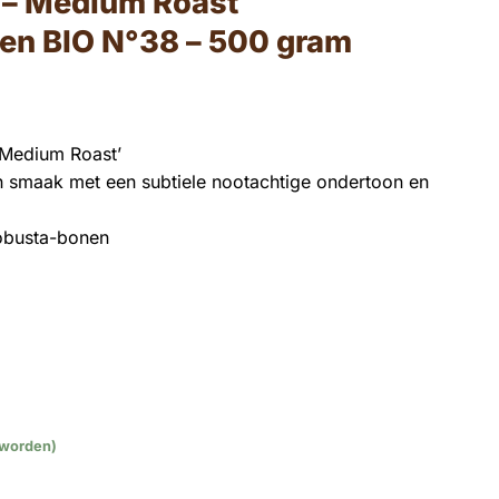
 – Medium Roast
en BIO N°38 – 500 gram
onkelijke
Huidige
prijs
‘Medium Roast’
is:
 smaak met een subtiele nootachtige ondertoon en
.
€ 14,95.
obusta-bonen
 worden)
oast Espressobonen BIO N°38 – 500 gram aantal