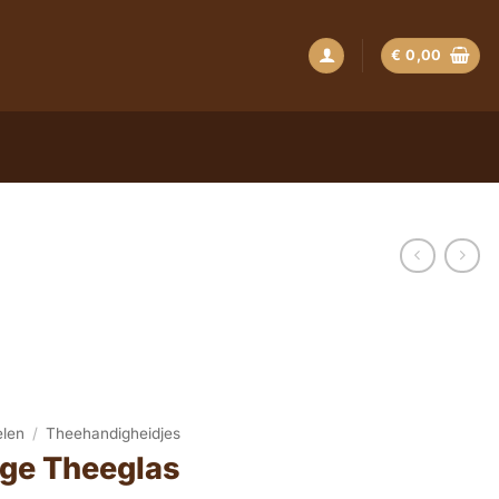
€
0,00
elen
/
Theehandigheidjes
ge Theeglas