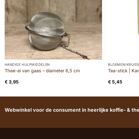
HANDIGE HULPMIDDELEN
BLOEMEN/KRUID
Thee-ei van gaas – diameter 6,5 cm
Tea-stick | Ka
€
3,95
€
5,45
Webwinkel voor de consument in heerlijke koffie- & t