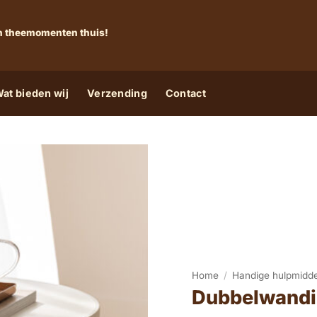
 én theemomenten thuis!
at bieden wij
Verzending
Contact
Home
/
Handige hulpmidd
Dubbelwandi