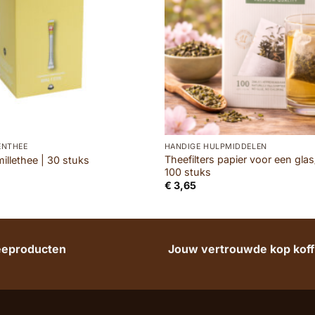
ENTHEE
HANDIGE HULPMIDDELEN
Theefilters papier voor een gla
millethee | 30 stuks
100 stuks
€
3,65
heeproducten
Jouw vertrouwde kop koffi