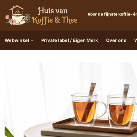
Ga
naar
Voor de fijnste koffie-
inhoud
Webwinkel
Private label / Eigen Merk
Over ons
W