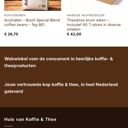
KOFFIEBONEN
HANDIGE HULPMIDDELEN
Australian – Brazil Special Blend
Theedoos bruin eiken –
coffee beans – 1kg BIO
inclusief 60 T-sticks in diverse
smaken
€
26,70
€
42,00
Webwinkel voor de consument in heerlijke koffie- &
theeproducten
Jouw vertrouwde kop koffie & thee, in heel Nederland
geleverd
Huis van Koffie & Thee