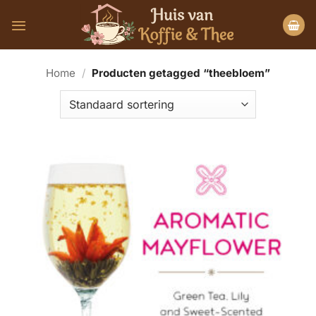
Ga
naar
inhoud
Home
/
Producten getagged “theebloem”