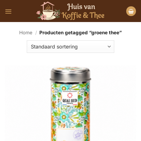
Ga
naar
inhoud
Home
/
Producten getagged “groene thee”