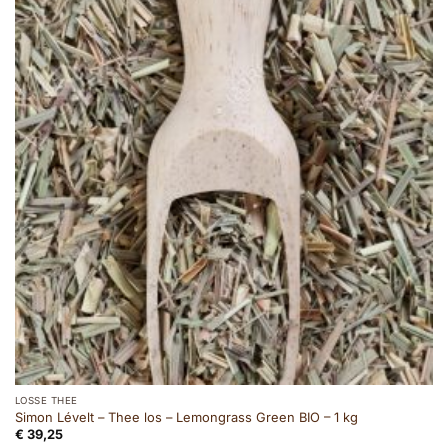
LOSSE THEE
Simon Lévelt – Thee los – Lemongrass Green BIO – 1 kg
€
39,25