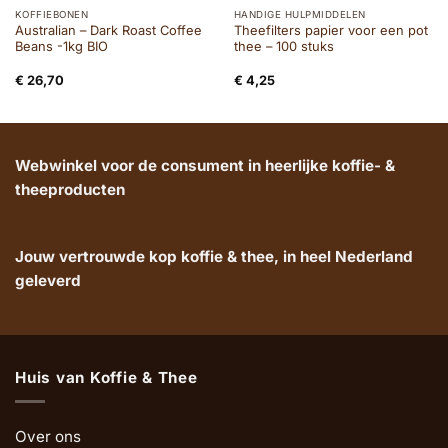
KOFFIEBONEN
HANDIGE HULPMIDDELEN
Australian – Dark Roast Coffee
Theefilters papier voor een pot
Beans -1kg BIO
thee – 100 stuks
€
26,70
€
4,25
Webwinkel voor de consument in heerlijke koffie- &
theeproducten
Jouw vertrouwde kop koffie & thee, in heel Nederland
geleverd
Huis van Koffie & Thee
Over ons