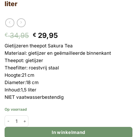
liter
Oorspronkelijke
Huidige
34,95
29,95
€
€
prijs
prijs
Gietijzeren theepot Sakura Tea
was:
is:
Materiaal: gietijzer en geëmailleerde binnenkant
€ 34,95.
€ 29,95.
Theepot: gietijzer
Theefilter: roestvrij staal
Hoogte:
21 cm
Diameter:
18 cm
Inhoud:
1,5 liter
NIET vaatwasserbestendig
Op voorraad
Japanse gietijzeren theepot zwart - 1.5 liter aantal
In winkelmand