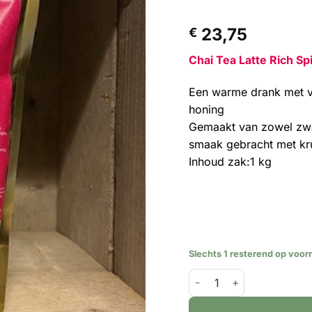
23,75
€
Chai Tea Latte Rich Sp
Een warme drank met ve
honing
Gemaakt van zowel zwa
smaak gebracht met kr
Inhoud zak:1 kg
Slechts 1 resterend op voor
Chai Tea Latte mix - Rich 