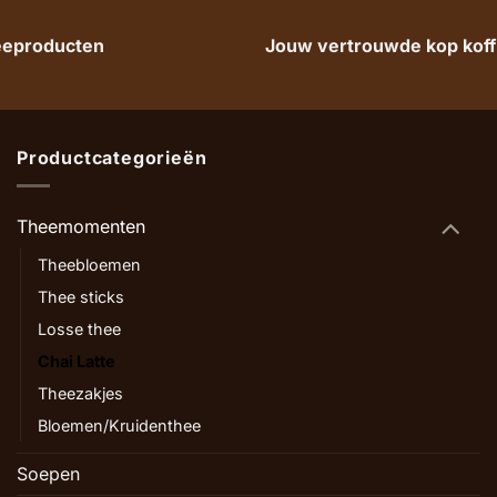
heeproducten
Jouw vertrouwde kop koffi
Productcategorieën
Theemomenten
Theebloemen
Thee sticks
Losse thee
Chai Latte
Theezakjes
Bloemen/Kruidenthee
Soepen