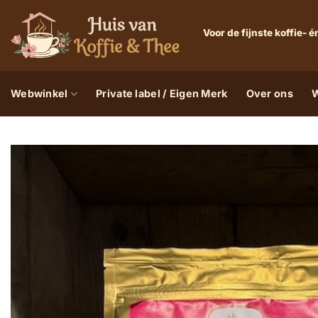
Ga
naar
Voor de fijnste koffie-
inhoud
Webwinkel
Private label / Eigen Merk
Over ons
W