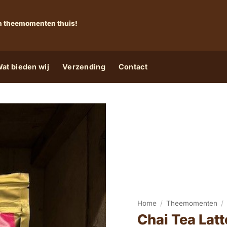
 én theemomenten thuis!
at bieden wij
Verzending
Contact
Home
/
Theemomenten
/
Chai Tea Latt