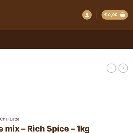
€
0,00
Chai Latte
e mix – Rich Spice – 1kg