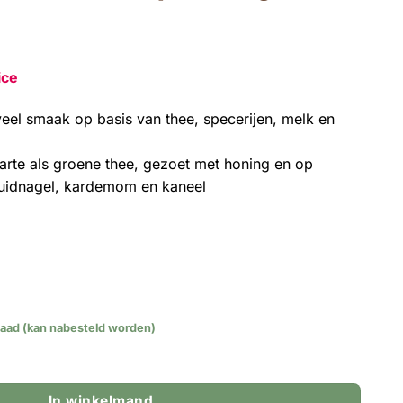
ice
el smaak op basis van thee, specerijen, melk en
rte als groene thee, gezoet met honing en op
uidnagel, kardemom en kaneel
raad (kan nabesteld worden)
Spice - 1kg aantal
In winkelmand