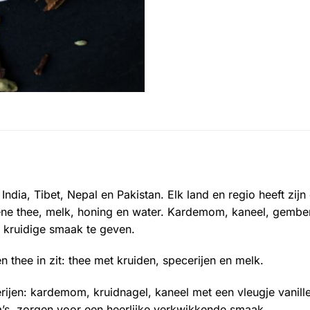
 India, Tibet, Nepal en Pakistan. Elk land en regio heeft zij
oene thee, melk, honing en water. Kardemom, kaneel, gember
 kruidige smaak te geven.
n thee in zit: thee met kruiden, specerijen en melk.
rijen: kardemom, kruidnagel, kaneel met een vleugje vanille
’s, zorgen voor een heerlijke verkwikkende smaak.