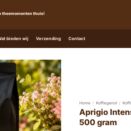
 én theemomenten thuis!
at bieden wij
Verzending
Contact
Home
/
Koffiegenot
/
Koff
Aprigio Inten
500 gram