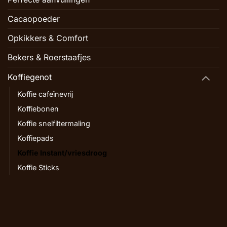
Cacaopoeder
Opkikkers & Comfort
Bekers & Roerstaafjes
Koffiegenot
Koffie cafeïnevrij
Koffiebonen
Koffie snelfiltermaling
Koffiepads
Koffie Instant/vriesdroog
Koffie Sticks
Contactgegevens
Algemene voorwaarden
Privacyverklaring
Wink
Copyright 2026 ©
Huis van Koffie & Thee
|
Website door Oemf