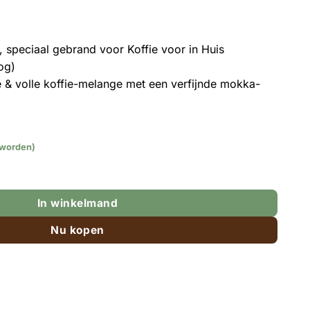
, speciaal gebrand voor Koffie voor in Huis
og)
 & volle koffie-melange met een verfijnde mokka-
 worden)
 koffie Mocca - 500 gram aantal
In winkelmand
Nu kopen