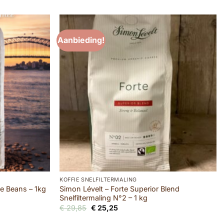
Aanbieding!
KOFFIE SNELFILTERMALING
ee Beans – 1kg
Simon Lévelt – Forte Superior Blend
Snelfiltermaling N°2 – 1 kg
Oorspronkelijke
Huidige
€
29,85
€
25,25
prijs
prijs
was:
is: