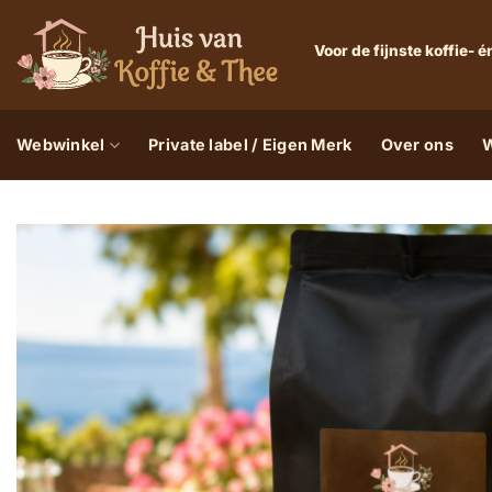
Ga
naar
Voor de fijnste koffie-
inhoud
Webwinkel
Private label / Eigen Merk
Over ons
W