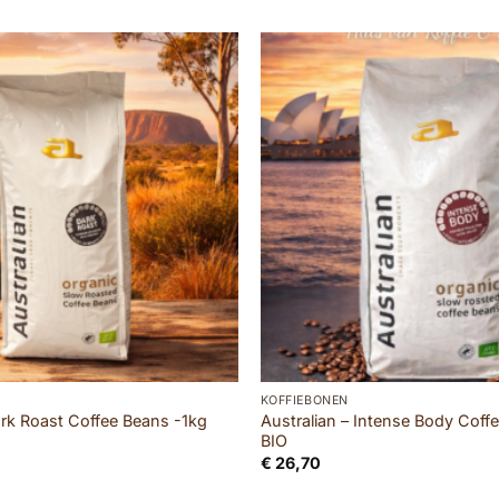
KOFFIEBONEN
ark Roast Coffee Beans -1kg
Australian – Intense Body Coff
BIO
€
26,70