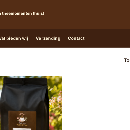
 én theemomenten thuis!
at bieden wij
Verzending
Contact
To