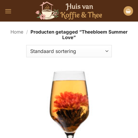
Ga
naar
inhoud
Home
/
Producten getagged “Theebloem Summer
Love”