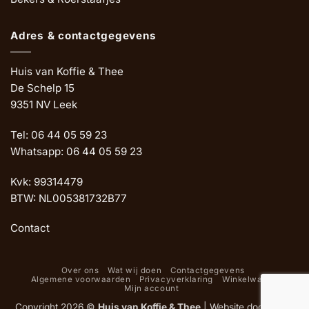
Adres & contactgegevens
Huis van Koffie & Thee
De Schelp 15
9351 NV Leek
Tel: 06 44 05 59 23
Whatsapp: 06 44 05 59 23
Kvk: 99314479
BTW: NL005381732B77
Contact
Over ons
Wat wij doen
Contactgegevens
Algemene voorwaarden
Privacyverklaring
Winkelwagen
Mijn account
Copyright 2026 ©
Huis van Koffie & Thee
|
Website door Oemf