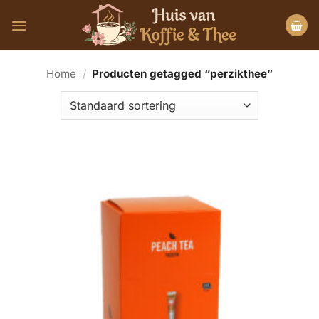
Ga
naar
inhoud
Home
/
Producten getagged “perzikthee”