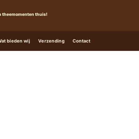
 én theemomenten thuis!
at bieden wij
Verzending
Contact