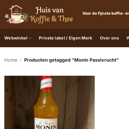
Ga
naar
Voor de fijnste koffie-
inhoud
Webwinkel
Private label / Eigen Merk
Over ons
W
Home
/
Producten getagged “Monin Passivrucht”