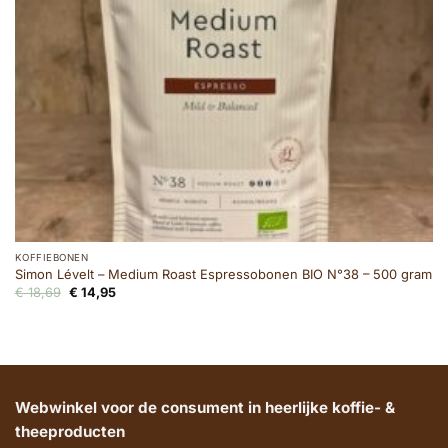
KOFFIEBONEN
Simon Lévelt – Medium Roast Espressobonen BIO N°38 – 500 gram
Oorspronkelijke
Huidige
€
18,69
€
14,95
prijs
prijs
was:
is:
€ 18,69.
€ 14,95.
Webwinkel voor de consument in heerlijke koffie- &
theeproducten