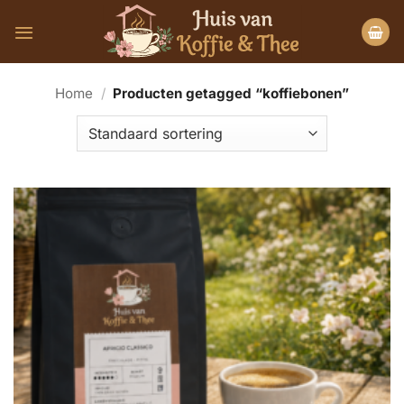
Ga
naar
inhoud
Home
/
Producten getagged “koffiebonen”