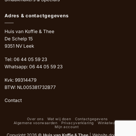
Adres & contactgegevens
Huis van Koffie & Thee
De Schelp 15
9351 NV Leek
Tel: 06 44 05 59 23
Whatsapp: 06 44 05 59 23
Kvk: 99314479
BTW: NL005381732B77
Contact
Over ons
Wat wij doen
Contactgegevens
Algemene voorwaarden
Privacyverklaring
Winkelwagen
Mijn account
Copyright 2026 ©
Huis van Koffie & Thee
|
Website door Oemf