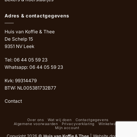
Adres & contactgegevens
Huis van Koffie & Thee
De Schelp 15
9351 NV Leek
Tel: 06 44 05 59 23
Whatsapp: 06 44 05 59 23
Kvk: 99314479
BTW: NL005381732B77
Contact
Over ons
Wat wij doen
Contactgegevens
Algemene voorwaarden
Privacyverklaring
Winkelwagen
Mijn account
Copyright 2026 ©
Huis van Koffie & Thee
|
Website door Oemf