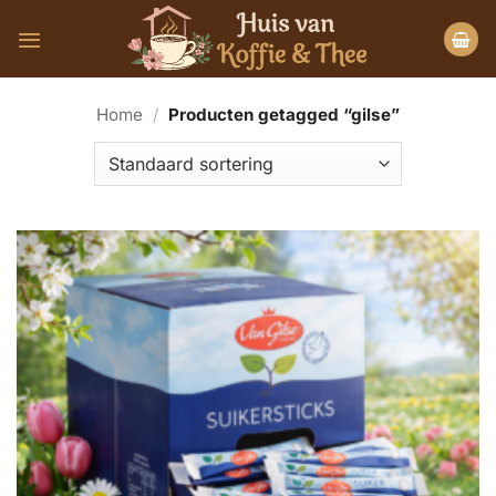
Ga
naar
inhoud
Home
/
Producten getagged “gilse”