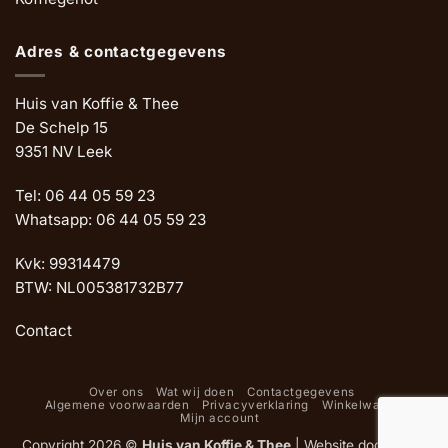
Adres & contactgegevens
Huis van Koffie & Thee
De Schelp 15
9351 NV Leek
Tel: 06 44 05 59 23
Whatsapp: 06 44 05 59 23
Kvk: 99314479
BTW: NL005381732B77
Contact
Over ons
Wat wij doen
Contactgegevens
Algemene voorwaarden
Privacyverklaring
Winkelwagen
Mijn account
Copyright 2026 ©
Huis van Koffie & Thee
|
Website door Oemf