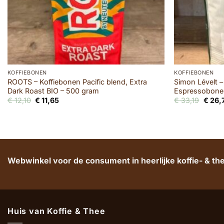
KOFFIEBONEN
KOFFIEBONEN
ROOTS – Koffiebonen Pacific blend, Extra
Simon Lévelt –
Dark Roast BIO – 500 gram
Espressobonen
Oorspronkelijke
Huidige
Oorsp
€
12,10
€
11,65
€
33,19
€
26,
prijs
prijs
prijs
was:
is:
was:
€ 12,10.
€ 11,65.
€ 33,1
Webwinkel voor de consument in heerlijke koffie- & t
Huis van Koffie & Thee