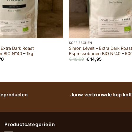
KOFFIEBONEN
 Extra Dark Roast
Simon Lévelt – Extra Dark Roas
 BIO N°40 – 1kg
Espressobonen BIO N°40 – 50
ronkelijke
Huidige
Oorspronkelijke
Huidige
70
€
18,69
€
14,95
prijs
prijs
prijs
is:
was:
is:
9.
€ 26,70.
€ 18,69.
€ 14,95.
heeproducten
Jouw vertrouwde kop koffi
Productcategorieën