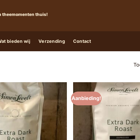
 én theemomenten thuis!
at bieden wij
Verzending
Contact
To
Aanbieding!