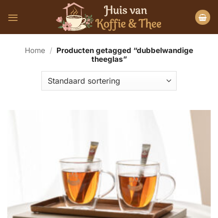
Ga
naar
inhoud
Home
/
Producten getagged “dubbelwandige
theeglas”