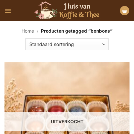
Ga
naar
inhoud
Home
/
Producten getagged “bonbons”
UITVERKOCHT