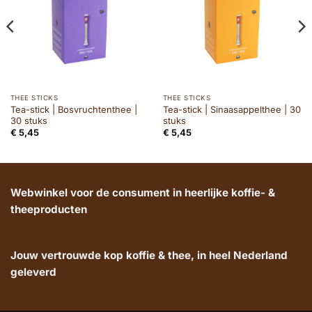
THEE STICKS
THEE STICKS
Tea-stick | Bosvruchtenthee |
Tea-stick | Sinaasappelthee | 30
30 stuks
stuks
€
5,45
€
5,45
Webwinkel voor de consument in heerlijke koffie- &
theeproducten
Jouw vertrouwde kop koffie & thee, in heel Nederland
geleverd