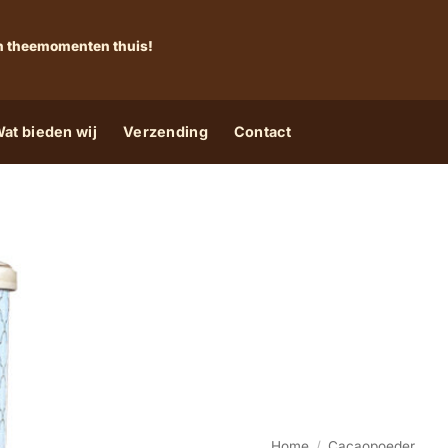
 én theemomenten thuis!
at bieden wij
Verzending
Contact
Home
/
Cacaopoeder