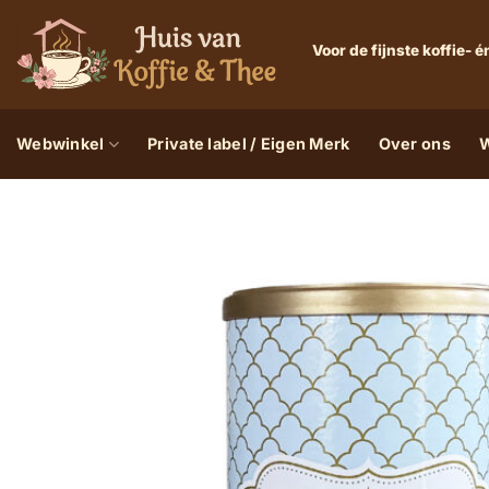
Ga
naar
Voor de fijnste koffie-
inhoud
Webwinkel
Private label / Eigen Merk
Over ons
W