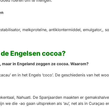
. Goed roeren om te mengen.
en
tabilisator, melkproteïne, antiklontermiddel, emulgator,, so
 de Engelsen cocoa?
o, maar in Engeland zeggen ze cocoa. Waarom?
‘cacau’ en in het Engels ‘coco’. De geschiedenis van het w
tekentaal, Nahuatl. De Spanjaarden maakten er gemakshalv
jn we die -ao gaan uitspreken als ‘au’, net als in Curaçao 