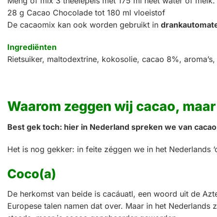
Meng of mix 3 theelepels met 175 ml heet water of melk
28 g Cacao Chocolade tot 180 ml vloeistof
De cacaomix kan ook worden gebruikt in
drankautomat
Ingrediënten
Rietsuiker, maltodextrine, kokosolie, cacao 8%, aroma’s, s
Waarom zeggen wij cacao, maar
Best gek toch: hier in Nederland spreken we van caca
Het is nog gekker: in feite zéggen we in het Nederlands 
Coco(a)
De herkomst van beide is cacáuatl, een woord uit de Az
Europese talen namen dat over. Maar in het Nederlands zi