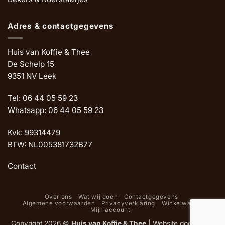
Adres & contactgegevens
Huis van Koffie & Thee
De Schelp 15
9351 NV Leek
Tel: 06 44 05 59 23
Whatsapp: 06 44 05 59 23
Kvk: 99314479
BTW: NL005381732B77
Contact
Over ons
Wat wij doen
Contactgegevens
Algemene voorwaarden
Privacyverklaring
Winkelwagen
Mijn account
Copyright 2026 ©
Huis van Koffie & Thee
|
Website door Oemf