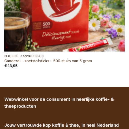
PERFECTE AANVULLINGEN
Canderel – zoetstofsticks – 500 stuks van 5 gram
€
13,95
Webwinkel voor de consument in heerlijke koffie- &
theeproducten
Jouw vertrouwde kop koffie & thee, in heel Nederland