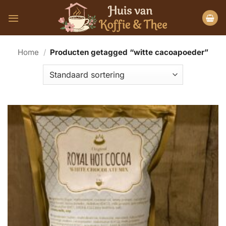
Ga
naar
inhoud
Home
/
Producten getagged “witte cacoapoeder”