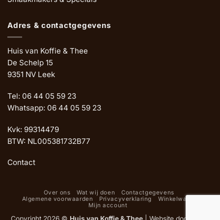
Adres & contactgegevens
Huis van Koffie & Thee
De Schelp 15
9351 NV Leek
Tel: 06 44 05 59 23
Whatsapp: 06 44 05 59 23
Kvk: 99314479
BTW: NL005381732B77
Contact
Over ons
Wat wij doen
Contactgegevens
Algemene voorwaarden
Privacyverklaring
Winkelwagen
Mijn account
Copyright 2026 ©
Huis van Koffie & Thee
|
Website door Oemf