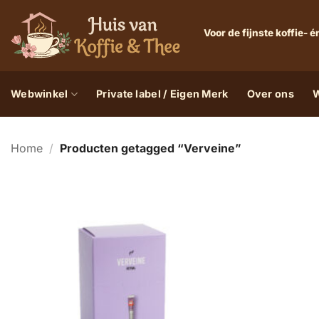
Ga
naar
Voor de fijnste koffie-
inhoud
Webwinkel
Private label / Eigen Merk
Over ons
W
Home
/
Producten getagged “Verveine”