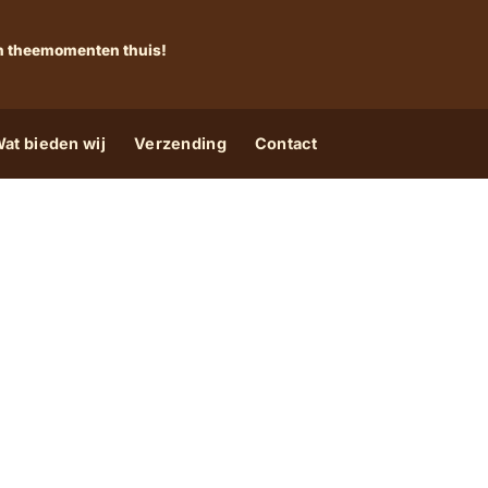
 én theemomenten thuis!
at bieden wij
Verzending
Contact