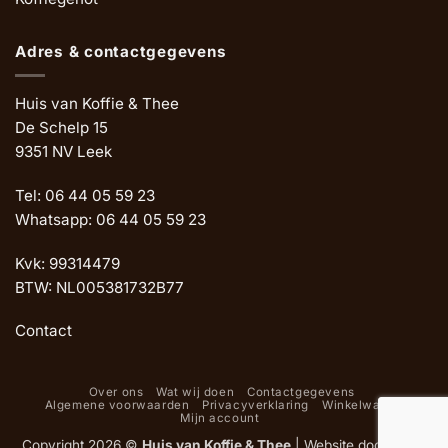
Adres & contactgegevens
Huis van Koffie & Thee
De Schelp 15
9351 NV Leek
Tel: 06 44 05 59 23
Whatsapp: 06 44 05 59 23
Kvk: 99314479
BTW: NL005381732B77
Contact
Over ons
Wat wij doen
Contactgegevens
Algemene voorwaarden
Privacyverklaring
Winkelwagen
Mijn account
Copyright 2026 ©
Huis van Koffie & Thee
|
Website door Oemf