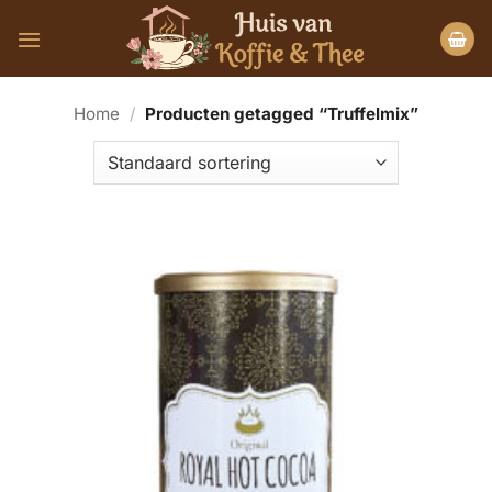
Ga
naar
inhoud
Home
/
Producten getagged “Truffelmix”