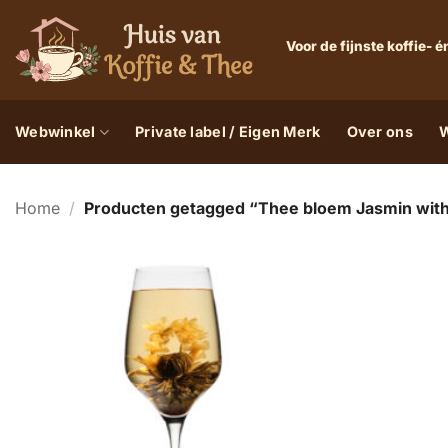
Ga
naar
Voor de fijnste koffie-
inhoud
Webwinkel
Private label / Eigen Merk
Over ons
W
Home
/
Producten getagged “Thee bloem Jasmin with