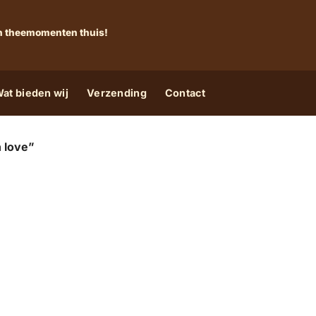
 én theemomenten thuis!
at bieden wij
Verzending
Contact
 love”