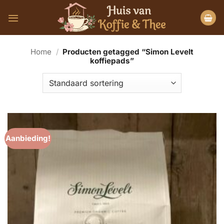
Ga
naar
inhoud
Home
/
Producten getagged “Simon Levelt
koffiepads”
Aanbieding!