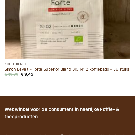
KOFFIEGENOT
Simon Lévelt – Forte Superior Blend BIO N° 2 koffiepads – 36 stuks
Oorspronkelijke
Huidige
€
10,99
€
9,45
prijs
prijs
was:
is:
€ 10,99.
€ 9,45.
Webwinkel voor de consument in heerlijke koffie- &
theeproducten