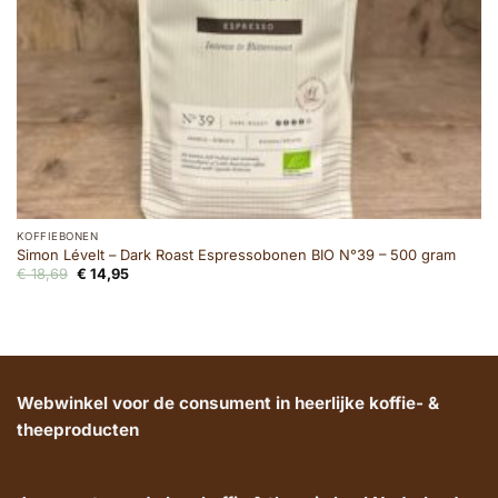
KOFFIEBONEN
Simon Lévelt – Dark Roast Espressobonen BIO N°39 – 500 gram
Oorspronkelijke
Huidige
€
18,69
€
14,95
prijs
prijs
was:
is:
€ 18,69.
€ 14,95.
Webwinkel voor de consument in heerlijke koffie- &
theeproducten