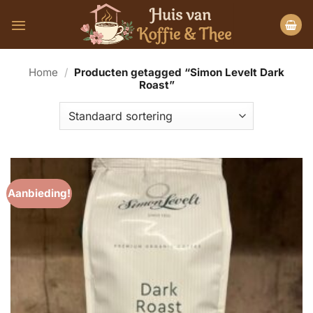
Ga
naar
inhoud
Home
/
Producten getagged “Simon Levelt Dark
Roast”
Aanbieding!